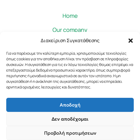
Home
Our company
Διαχείριση Συγκατάθεσης
Pulses
Για να παρέχουμε την καλύτερη εμπειρία, χρησιμοποιούμε τεχνολογίες
Rice
όπως cookies για την αποθήκευση ή/και την πρόσβαση σε πληροφορίες
συσκευών. Η συγκατάθεση για τις εν λόγω τεχνολογίες θα μας επιτρέψει να
επεξεργαστούμε δεδομένα προσωπικού χαρακτήρα, όπως συμπεριφορά
Legurme
περιήγησης ή μοναδικά αναγνωριστικά σε αυτόν τον ιστότοπο. Η μη
συγκατάθεση ή η ανάκληση της συγκατάθεσης, μπορεί να επηρεάσει
News
αρνητικά ορισμένες λειτουργίες και δυνατότητες.
Αποδοχή
Δεν αποδέχομαι
Copyright © 2024 All Rights Reserved
Προβολή προτιμήσεων